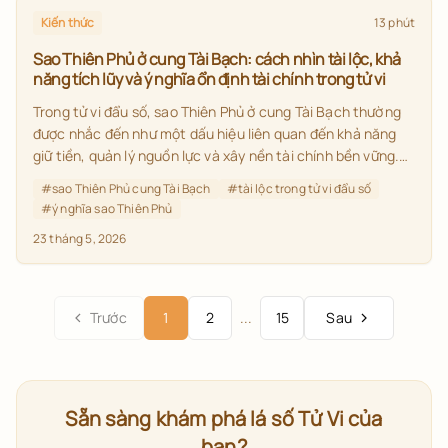
Kiến thức
13 phút
Sao Thiên Phủ ở cung Tài Bạch: cách nhìn tài lộc, khả
năng tích lũy và ý nghĩa ổn định tài chính trong tử vi
Trong tử vi đẩu số, sao Thiên Phủ ở cung Tài Bạch thường
được nhắc đến như một dấu hiệu liên quan đến khả năng
giữ tiền, quản lý nguồn lực và xây nền tài chính bền vững.
Bài viết này giúp bạn hiểu đúng ý nghĩa sao Thiên Phủ,
#
sao Thiên Phủ cung Tài Bạch
#
tài lộc trong tử vi đẩu số
cách đọc cung Tài Bạch trong lá số và cách vận dụng kiến
#
ý nghĩa sao Thiên Phủ
thức tử vi khi xem tài lộc năm Bính Ngọ 2026.
23 tháng 5, 2026
Trước
1
2
...
15
Sau
Sẵn sàng khám phá lá số Tử Vi của
bạn?