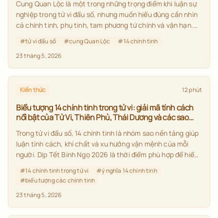
Cung Quan Lộc là một trong những trọng điểm khi luận sự
nghiệp trong tử vi đẩu số, nhưng muốn hiểu đúng cần nhìn
cả chính tinh, phụ tinh, tam phương tứ chính và vận hạn.
Bài viết này giúp bạn nắm ý nghĩa 14 chính tinh cung Quan
#
tử vi đẩu số
#
cung Quan Lộc
#
14 chính tinh
Lộc theo cách dễ hiểu, thực tế và phù hợp không khí đầu
23 tháng 5, 2026
xuân Bính Ngọ 2026.
Kiến thức
12 phút
Biểu tượng 14 chính tinh trong tử vi: giải mã tính cách
nổi bật của Tử Vi, Thiên Phủ, Thái Dương và các sao
chủ mệnh
Trong tử vi đẩu số, 14 chính tinh là nhóm sao nền tảng giúp
luận tính cách, khí chất và xu hướng vận mệnh của mỗi
người. Dịp Tết Bính Ngọ 2026 là thời điểm phù hợp để hiểu
sâu hơn ý nghĩa 14 chính tinh, từ đó nhìn lá số tử vi một
#
14 chính tinh trong tử vi
#
ý nghĩa 14 chính tinh
cách đúng bản chất và thực tế hơn.
#
biểu tượng các chính tinh
23 tháng 5, 2026