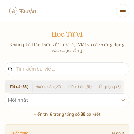
Mở m
Học Tử Vi
Xem tử vi
Khám phá kiến thức về Tử Vi Đại Việt và cách ứng dụng
Học Tử Vi
vào cuộc sống
Từ điển
14 Chính Tinh
Tất cả (
88
)
Hướng dẫn (
27
)
Kiến thức (
51
)
Ứng dụng (
8
)
So 
Lá số đã lưu
Mới nhất
Hiển thị
6
trong tổng số
88
bài viết
Xem tử vi miễn phí
Kiến thức
14 phút