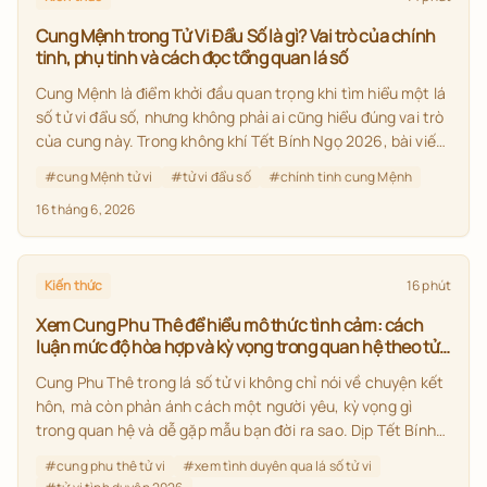
Cung Mệnh trong Tử Vi Đẩu Số là gì? Vai trò của chính
tinh, phụ tinh và cách đọc tổng quan lá số
Cung Mệnh là điểm khởi đầu quan trọng khi tìm hiểu một lá
số tử vi đẩu số, nhưng không phải ai cũng hiểu đúng vai trò
của cung này. Trong không khí Tết Bính Ngọ 2026, bài viết
giúp bạn nắm rõ cung Mệnh tử vi, ý nghĩa của chính tinh,
#
cung Mệnh tử vi
#
tử vi đẩu số
#
chính tinh cung Mệnh
phụ tinh và cách đọc tổng quan lá số theo hướng dễ hiểu,
16 tháng 6, 2026
đúng kiến thức nền.
Kiến thức
16 phút
Xem Cung Phu Thê để hiểu mô thức tình cảm: cách
luận mức độ hòa hợp và kỳ vọng trong quan hệ theo tử
vi
Cung Phu Thê trong lá số tử vi không chỉ nói về chuyện kết
hôn, mà còn phản ánh cách một người yêu, kỳ vọng gì
trong quan hệ và dễ gặp mẫu bạn đời ra sao. Dịp Tết Bính
Ngọ 2026 là thời điểm phù hợp để nhìn lại tử vi tình duyên
#
cung phu thê tử vi
#
xem tình duyên qua lá số tử vi
2026 dưới góc nhìn học thuật, rõ ràng và thực tế hơn.