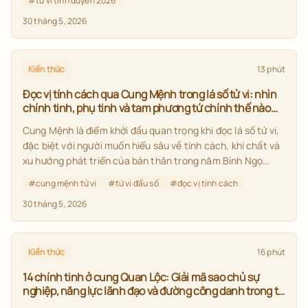
#
tử vi tình duyên 2026
30 tháng 5, 2026
Kiến thức
13 phút
Đọc vị tính cách qua Cung Mệnh trong lá số tử vi: nhìn
chính tinh, phụ tinh và tam phương tứ chính thế nào
cho đúng?
Cung Mệnh là điểm khởi đầu quan trọng khi đọc lá số tử vi,
đặc biệt với người muốn hiểu sâu về tính cách, khí chất và
xu hướng phát triển của bản thân trong năm Bính Ngọ
2026. Bài viết này giúp bạn nắm cách xem Cung Mệnh
#
cung mệnh tử vi
#
tử vi đẩu số
#
đọc vị tính cách
theo đúng tinh thần tử vi đẩu số: không chỉ nhìn một sao,
30 tháng 5, 2026
mà phải xét chính tinh, phụ tinh và tam phương tứ chính để
có cái nhìn đầy đủ hơn.
Kiến thức
16 phút
14 chính tinh ở cung Quan Lộc: Giải mã sao chủ sự
nghiệp, năng lực lãnh đạo và đường công danh trong tử
vi