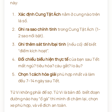
này:
Xác định Cung Tật Ách
nằm ở cung nào trên
lá số.
Ghi ra sao chính tinh
trong Cung Tật Ách (1–
2 sao nổi bật).
Ghi thêm sát tinh/bại tinh
(nếu có) để biết
“điểm kích hoạt”.
Đối chiếu biểu hiện thực tế
của bạn sau Tết:
mất ngủ? tiêu hóa? cáu gắt? lo âu?
Chọn 1 cách hóa giải
phù hợp nhất và làm
đều 7–14 ngày sau Tết.
Tử Vi không phải để sợ. Tử Vi là bản đồ: biết đoạn
đường nào hay “ổ gà” thì mình đi chậm lại, chọn
xe phù hợp, và về đích an toàn.