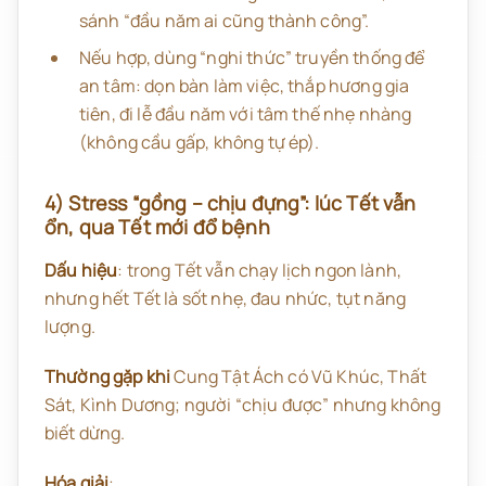
sánh “đầu năm ai cũng thành công”.
Nếu hợp, dùng “nghi thức” truyền thống để
an tâm: dọn bàn làm việc, thắp hương gia
tiên, đi lễ đầu năm với tâm thế nhẹ nhàng
(không cầu gấp, không tự ép).
4) Stress “gồng – chịu đựng”: lúc Tết vẫn
ổn, qua Tết mới đổ bệnh
Dấu hiệu
: trong Tết vẫn chạy lịch ngon lành,
nhưng hết Tết là sốt nhẹ, đau nhức, tụt năng
lượng.
Thường gặp khi
Cung Tật Ách có Vũ Khúc, Thất
Sát, Kình Dương; người “chịu được” nhưng không
biết dừng.
Hóa giải
: