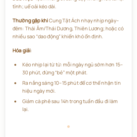
tỉnh; uể oải kéo dài.
Thường gặp khi
Cung Tật Ách nhạy nhịp ngày–
đêm: Thái Âm/Thái Dương, Thiên Lương; hoặc có
nhiều sao “dao động” khiến khó ổn định.
Hóa giải
:
Kéo nhịp lại từ từ: mỗi ngày ngủ sớm hơn 15–
30 phút, đừng “bẻ” một phát.
Ra nắng sáng 10–15 phút để cơ thể nhận tín
hiệu ngày mới.
Giảm cà phê sau 14h trong tuần đầu đi làm
lại.