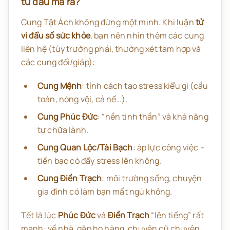
từ đâu mà ra?
Cung Tật Ách không đứng một mình. Khi luận
tử
vi đẩu số sức khỏe
, bạn nên nhìn thêm các cung
liên hệ (tùy trường phái, thường xét tam hợp và
các cung đối/giáp):
Cung Mệnh
: tính cách tạo stress kiểu gì (cầu
toàn, nóng vội, cả nể…).
Cung Phúc Đức
: “nền tinh thần” và khả năng
tự chữa lành.
Cung Quan Lộc/Tài Bạch
: áp lực công việc –
tiền bạc có đẩy stress lên không.
Cung Điền Trạch
: môi trường sống, chuyện
gia đình có làm bạn mất ngủ không.
Tết là lúc
Phúc Đức
và
Điền Trạch
“lên tiếng” rất
mạnh: về nhà, gặp họ hàng, chuyện cũ chuyện