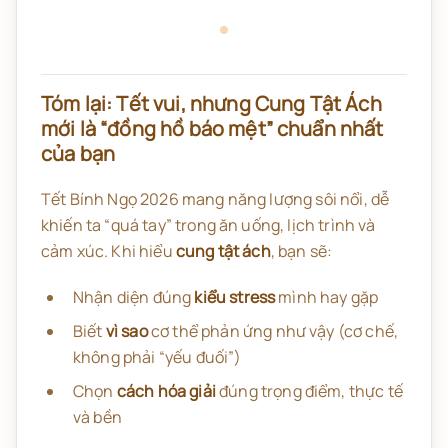
Tóm lại: Tết vui, nhưng Cung Tật Ách
mới là “đồng hồ báo mệt” chuẩn nhất
của bạn
Tết Bính Ngọ 2026 mang năng lượng sôi nổi, dễ
khiến ta “quá tay” trong ăn uống, lịch trình và
cảm xúc. Khi hiểu
cung tật ách
, bạn sẽ:
Nhận diện đúng
kiểu stress
mình hay gặp
Biết
vì sao
cơ thể phản ứng như vậy (cơ chế,
không phải “yếu đuối”)
Chọn
cách hóa giải
đúng trọng điểm, thực tế
và bền