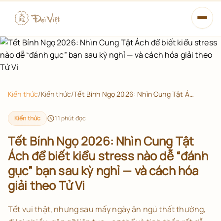
Mở m
Xem tử vi
Học Tử Vi
Kiến thức
/
Kiến thức
/
Tết Bính Ngọ 2026: Nhìn Cung Tật Ách để biết kiểu stress nào dễ “đánh gục” bạn sau kỳ nghỉ — và cách hóa giải theo Tử Vi
Từ điển
Kiến thức
11
phút đọc
14 Chính Tinh
Tết Bính Ngọ 2026: Nhìn Cung Tật
Ách để biết kiểu stress nào dễ “đánh
Lá số đã lưu
gục” bạn sau kỳ nghỉ — và cách hóa
giải theo Tử Vi
Xem tử vi miễn phí
Tết vui thật, nhưng sau mấy ngày ăn ngủ thất thường,