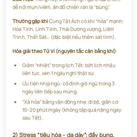
dễ nổi mụn/viêm, ăn đồ chiên rán là “bùng”.
Thường gặp khi
Cung Tật Ách có khí “hỏa” mạnh:
Hỏa Tinh, Linh Tinh, Thái Dương vượng, Liêm
Trinh, Thất Sát… (đặc biệt nếu thêm sát tinh).
Hóa giải theo Tử Vi (nguyên tắc cân bằng khí)
:
Giảm “nhiệt” trong lịch Tết: bớt lịch nhậu
liên tục, xen 1 ngày nghỉ thật sự.
Ưu tiên nhịp ngủ: cố định giờ ngủ trong 3
ngày liên tiếp sau mùng.
“Xả hỏa” bằng vận động nhẹ: đi bộ, giãn cơ
15–20 phút/ngày (không tập quá nặng ngay
sau Tết).
2) Stress “tiêu hóa – dạ dày”: đầy bụng,