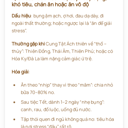
khó tiêu, chán ăn hoặc ăn vô độ
Dấu hiệu
: bụng ậm ạch, ợ hơi, đau dạ dày, đi
ngoài thất thường; hoặc ngược lại là “ăn để giải
stress”.
Thường gặp khi
Cung Tật Ách thiên về “thổ –
thủy”: Thiên Đồng, Thái Âm, Thiên Phủ; hoặc có
Hóa Kỵ/Đà La làm nặng cảm giác ứ trệ.
Hóa giải
:
Ăn theo “nhịp” thay vì theo “mâm”: chia nhỏ
bữa 70–80% no.
Sau tiệc Tết, dành 1–2 ngày “nhẹ bụng”:
canh, rau, đồ luộc, uống đủ nước.
Tập thói quen đi ngủ không quá no: tiêu hóa
là nơi stress “đậu” rất rõ.