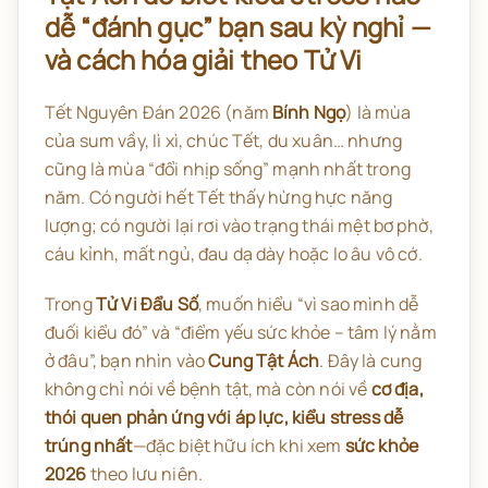
dễ “đánh gục” bạn sau kỳ nghỉ —
và cách hóa giải theo Tử Vi
Tết Nguyên Đán 2026 (năm
Bính Ngọ
) là mùa
của sum vầy, lì xì, chúc Tết, du xuân… nhưng
cũng là mùa “đổi nhịp sống” mạnh nhất trong
năm. Có người hết Tết thấy hừng hực năng
lượng; có người lại rơi vào trạng thái mệt bơ phờ,
cáu kỉnh, mất ngủ, đau dạ dày hoặc lo âu vô cớ.
Trong
Tử Vi Đẩu Số
, muốn hiểu “vì sao mình dễ
đuối kiểu đó” và “điểm yếu sức khỏe – tâm lý nằm
ở đâu”, bạn nhìn vào
Cung Tật Ách
. Đây là cung
không chỉ nói về bệnh tật, mà còn nói về
cơ địa,
thói quen phản ứng với áp lực, kiểu stress dễ
trúng nhất
—đặc biệt hữu ích khi xem
sức khỏe
2026
theo lưu niên.