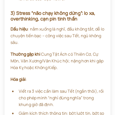
3) Stress “não chạy không dừng”: lo xa,
overthinking, cạn pin tinh thần
Dấu hiệu
: nằm xuống là nghĩ, đầu không tắt, dễ lo
chuyện tiền bạc – công việc sau Tết, ngủ không
sâu.
Thường gặp khi
Cung Tật Ách có Thiên Cơ, Cự
Môn, Văn Xương/Văn Khúc hội; nặng hơn khi gặp
Hóa Kỵ hoặc Không Kiếp.
Hóa giải
:
Viết ra 3 việc cần làm sau Tết (ngắn thôi), rồi
cho phép mình “nghỉ đúng nghĩa” trong
khung giờ đã định.
Giảm kích thích thông tin: bớt lướt tin, bớt so