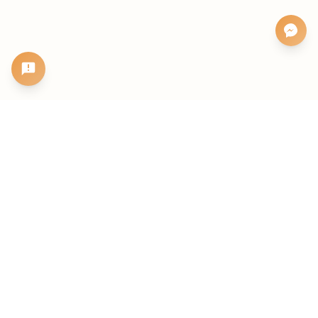
BẮT ĐẦU KHI BẠN SẴN SÀNG
Lập lá số miễn phí trước, xem sâu
hơn sau.
Xem tử vi miễn phí