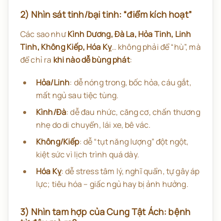
2) Nhìn sát tinh/bại tinh: “điểm kích hoạt”
Các sao như
Kình Dương, Đà La, Hỏa Tinh, Linh
Tinh, Không Kiếp, Hóa Kỵ
… không phải để “hù”, mà
để chỉ ra
khi nào dễ bùng phát
:
Hỏa/Linh
: dễ nóng trong, bốc hỏa, cáu gắt,
mất ngủ sau tiệc tùng.
Kình/Đà
: dễ đau nhức, căng cơ, chấn thương
nhẹ do di chuyển, lái xe, bê vác.
Không/Kiếp
: dễ “tụt năng lượng” đột ngột,
kiệt sức vì lịch trình quá dày.
Hóa Kỵ
: dễ stress tâm lý, nghĩ quẩn, tự gây áp
lực; tiêu hóa – giấc ngủ hay bị ảnh hưởng.
3) Nhìn tam hợp của Cung Tật Ách: bệnh