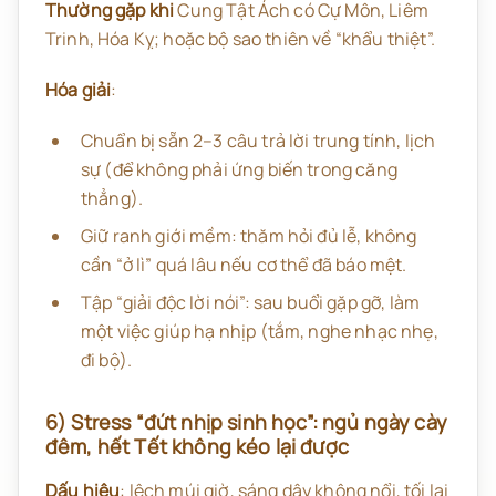
Thường gặp khi
Cung Tật Ách có Cự Môn, Liêm
Trinh, Hóa Kỵ; hoặc bộ sao thiên về “khẩu thiệt”.
Hóa giải
:
Chuẩn bị sẵn 2–3 câu trả lời trung tính, lịch
sự (để không phải ứng biến trong căng
thẳng).
Giữ ranh giới mềm: thăm hỏi đủ lễ, không
cần “ở lì” quá lâu nếu cơ thể đã báo mệt.
Tập “giải độc lời nói”: sau buổi gặp gỡ, làm
một việc giúp hạ nhịp (tắm, nghe nhạc nhẹ,
đi bộ).
6) Stress “đứt nhịp sinh học”: ngủ ngày cày
đêm, hết Tết không kéo lại được
Dấu hiệu
: lệch múi giờ, sáng dậy không nổi, tối lại