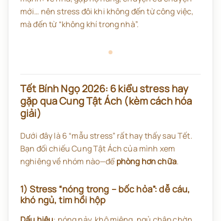
mới… nên stress đôi khi không đến từ công việc,
mà đến từ “không khí trong nhà”.
Tết Bính Ngọ 2026: 6 kiểu stress hay
gặp qua Cung Tật Ách (kèm cách hóa
giải)
Dưới đây là 6 “mẫu stress” rất hay thấy sau Tết.
Bạn đối chiếu Cung Tật Ách của mình xem
nghiêng về nhóm nào—để
phòng hơn chữa
.
1) Stress “nóng trong – bốc hỏa”: dễ cáu,
khó ngủ, tim hồi hộp
Dấu hiệu
: nóng nảy, khô miệng, ngủ chập chờn,