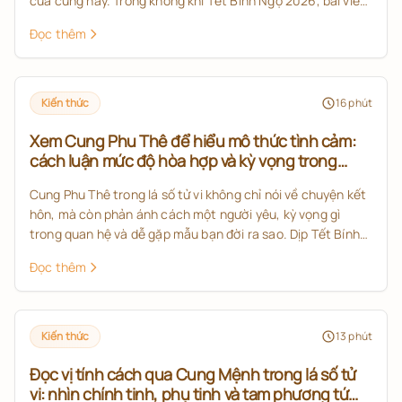
của cung này. Trong không khí Tết Bính Ngọ 2026, bài viết
giúp bạn nắm rõ cung Mệnh tử vi, ý nghĩa của chính tinh,
Đọc thêm
phụ tinh và cách đọc tổng quan lá số theo hướng dễ hiểu,
đúng kiến thức nền.
Kiến thức
16
phút
Xem Cung Phu Thê để hiểu mô thức tình cảm:
cách luận mức độ hòa hợp và kỳ vọng trong
quan hệ theo tử vi
Cung Phu Thê trong lá số tử vi không chỉ nói về chuyện kết
hôn, mà còn phản ánh cách một người yêu, kỳ vọng gì
trong quan hệ và dễ gặp mẫu bạn đời ra sao. Dịp Tết Bính
Ngọ 2026 là thời điểm phù hợp để nhìn lại tử vi tình duyên
Đọc thêm
2026 dưới góc nhìn học thuật, rõ ràng và thực tế hơn.
Kiến thức
13
phút
Đọc vị tính cách qua Cung Mệnh trong lá số tử
vi: nhìn chính tinh, phụ tinh và tam phương tứ