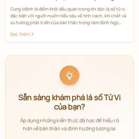
chính thế nào cho đúng?
Cung Mệnh là điểm khởi đầu quan trọng khi đọc lá số tử vi,
đặc biệt với người muốn hiểu sâu về tính cách, khí chất và
xu hướng phát triển của bản thân trong năm Bính Ngọ
2026. Bài viết này giúp bạn nắm cách xem Cung Mệnh
Đọc thêm
theo đúng tinh thần tử vi đẩu số: không chỉ nhìn một sao,
mà phải xét chính tinh, phụ tinh và tam phương tứ chính để
có cái nhìn đầy đủ hơn.
Sẵn sàng khám phá lá số Tử Vi
của bạn?
Áp dụng những kiến thức đã học để hiểu rõ
hơn về bản thân và định hướng tương lai