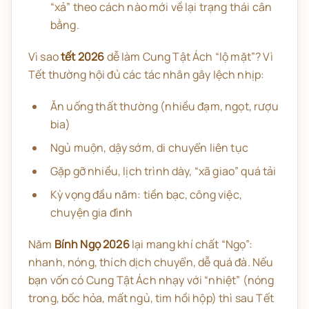
“xả” theo cách nào mới về lại trạng thái cân
bằng.
Vì sao
tết 2026
dễ làm Cung Tật Ách “lộ mặt”? Vì
Tết thường hội đủ các tác nhân gây lệch nhịp:
Ăn uống thất thường (nhiều đạm, ngọt, rượu
bia)
Ngủ muộn, dậy sớm, di chuyển liên tục
Gặp gỡ nhiều, lịch trình dày, “xã giao” quá tải
Kỳ vọng đầu năm: tiền bạc, công việc,
chuyện gia đình
Năm
Bính Ngọ 2026
lại mang khí chất “Ngọ”:
nhanh, nóng, thích dịch chuyển, dễ quá đà. Nếu
bạn vốn có Cung Tật Ách nhạy với “nhiệt” (nóng
trong, bốc hỏa, mất ngủ, tim hồi hộp) thì sau Tết