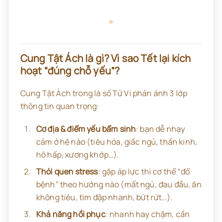
Cung Tật Ách là gì? Vì sao Tết lại kích
hoạt “đúng chỗ yếu”?
Cung Tật Ách trong lá số Tử Vi phản ánh 3 lớp
thông tin quan trọng:
Cơ địa & điểm yếu bẩm sinh
: bạn dễ nhạy
cảm ở hệ nào (tiêu hóa, giấc ngủ, thần kinh,
hô hấp, xương khớp…).
Thói quen stress
: gặp áp lực thì cơ thể “đổ
bệnh” theo hướng nào (mất ngủ, đau đầu, ăn
không tiêu, tim đập nhanh, bứt rứt…).
Khả năng hồi phục
: nhanh hay chậm, cần