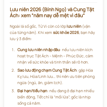
Lưu niên 2026 (Bính Ngọ) và Cung Tật
Ách: xem “năm nay dễ mệt vì đâu”
Ngoài lá số gốc, Tử Vi còn có lớp
lưu niên
(vận
của từng năm). Khi xem
sức khỏe 2026
, bạn hãy
lưu ý 3 điểm:
Cung lưu niên nhập đâu
: nếu lưu niên kích
hoạt trục Tật Ách – Mệnh – Phúc Đức, cảm
nhận về sức khỏe và tinh thần sẽ rõ hơn.
Sao lưu động chạm Cung Tật Ách
: gặp Hóa
Kỵ lưu, Hỏa/Linh lưu… thì nên ưu tiên phòng
ngừa (ngủ, ăn, giảm lịch).
Đại hạn/tiểu hạn
: nếu đang ở đại hạn nhiều
biến động, Tết chỉ là “mồi lửa”; gốc là nhịp
sống cả năm.