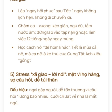
Lập “ngày hồi phục” sau Tết: 1 ngày không
lịch hẹn, không di chuyển xa.
Chăm cơ – xương: kéo giãn, ngủ đủ, tắm
nước ấm; đừng lao vào tập nặng hoặc làm
việc 12 tiếng/ngày ngay mùng.
Học cách nói “để hôm khác”: Tết là mùa cả
nể, mà cả nể là kẻ thù của Cung Tật Ách kiểu
“gồng”.
5) Stress “xã giao – lời nói”: mệt vì họ hàng,
sợ câu hỏi, dễ tủi thân
Dấu hiệu
: ngại gặp người, dễ tổn thương vì câu
hỏi “lương bao nhiêu, cưới chưa”, về nhà là mất
ngủ.