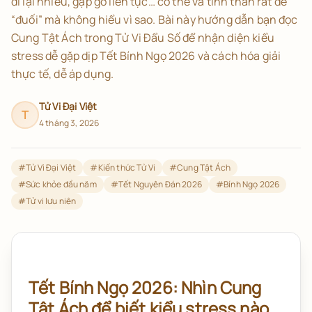
đi lại nhiều, gặp gỡ liên tục… cơ thể và tinh thần rất dễ
“đuối” mà không hiểu vì sao. Bài này hướng dẫn bạn đọc
Cung Tật Ách trong Tử Vi Đẩu Số để nhận diện kiểu
stress dễ gặp dịp Tết Bính Ngọ 2026 và cách hóa giải
thực tế, dễ áp dụng.
Tử Vi Đại Việt
T
4 tháng 3, 2026
#
Tử Vi Đại Việt
#
Kiến thức Tử Vi
#
Cung Tật Ách
#
Sức khỏe đầu năm
#
Tết Nguyên Đán 2026
#
Bính Ngọ 2026
#
Tử vi lưu niên
Tết Bính Ngọ 2026: Nhìn Cung
Tật Ách để biết kiểu stress nào