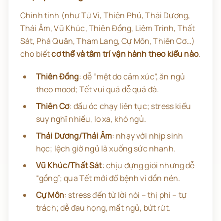
Chính tinh (như Tử Vi, Thiên Phủ, Thái Dương,
Thái Âm, Vũ Khúc, Thiên Đồng, Liêm Trinh, Thất
Sát, Phá Quân, Tham Lang, Cự Môn, Thiên Cơ…)
cho biết
cơ thể và tâm trí vận hành theo kiểu nào
.
Thiên Đồng
: dễ “mệt do cảm xúc”, ăn ngủ
theo mood; Tết vui quá dễ quá đà.
Thiên Cơ
: đầu óc chạy liên tục; stress kiểu
suy nghĩ nhiều, lo xa, khó ngủ.
Thái Dương/Thái Âm
: nhạy với nhịp sinh
học; lệch giờ ngủ là xuống sức nhanh.
Vũ Khúc/Thất Sát
: chịu đựng giỏi nhưng dễ
“gồng”; qua Tết mới đổ bệnh vì dồn nén.
Cự Môn
: stress đến từ lời nói – thị phi – tự
trách; dễ đau họng, mất ngủ, bứt rứt.