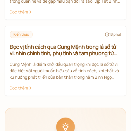
trong quan hệ và dễ gặp mẫu bạn đời ra sao. Dịp Tết Bính
Ngọ 2026 là thời điểm phù hợp để nhìn lại tử vi tình duyên
Đọc thêm
2026 dưới góc nhìn học thuật, rõ ràng và thực tế hơn.
Kiến thức
13
phút
Đọc vị tính cách qua Cung Mệnh trong lá số tử
vi: nhìn chính tinh, phụ tinh và tam phương tứ
chính thế nào cho đúng?
Cung Mệnh là điểm khởi đầu quan trọng khi đọc lá số tử vi,
đặc biệt với người muốn hiểu sâu về tính cách, khí chất và
xu hướng phát triển của bản thân trong năm Bính Ngọ
2026. Bài viết này giúp bạn nắm cách xem Cung Mệnh
Đọc thêm
theo đúng tinh thần tử vi đẩu số: không chỉ nhìn một sao,
mà phải xét chính tinh, phụ tinh và tam phương tứ chính để
có cái nhìn đầy đủ hơn.