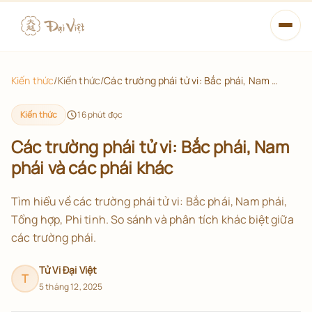
Mở m
Xem tử vi
Kiến thức
/
Kiến thức
/
Các trường phái tử vi: Bắc phái, Nam phái và các phái khác
Học Tử Vi
Kiến thức
16
phút đọc
Các trường phái tử vi: Bắc phái, Nam
Từ điển
phái và các phái khác
14 Chính Tinh
Tìm hiểu về các trường phái tử vi: Bắc phái, Nam phái,
Tổng hợp, Phi tinh. So sánh và phân tích khác biệt giữa
Lá số đã lưu
các trường phái.
Tử Vi Đại Việt
Xem tử vi miễn phí
T
5 tháng 12, 2025