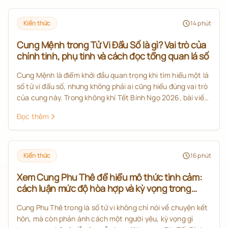
Kiến thức
14
phút
Cung Mệnh trong Tử Vi Đẩu Số là gì? Vai trò của
chính tinh, phụ tinh và cách đọc tổng quan lá số
Cung Mệnh là điểm khởi đầu quan trọng khi tìm hiểu một lá
số tử vi đẩu số, nhưng không phải ai cũng hiểu đúng vai trò
của cung này. Trong không khí Tết Bính Ngọ 2026, bài viết
giúp bạn nắm rõ cung Mệnh tử vi, ý nghĩa của chính tinh,
Đọc thêm
phụ tinh và cách đọc tổng quan lá số theo hướng dễ hiểu,
đúng kiến thức nền.
Kiến thức
16
phút
Xem Cung Phu Thê để hiểu mô thức tình cảm:
cách luận mức độ hòa hợp và kỳ vọng trong
quan hệ theo tử vi
Cung Phu Thê trong lá số tử vi không chỉ nói về chuyện kết
hôn, mà còn phản ánh cách một người yêu, kỳ vọng gì