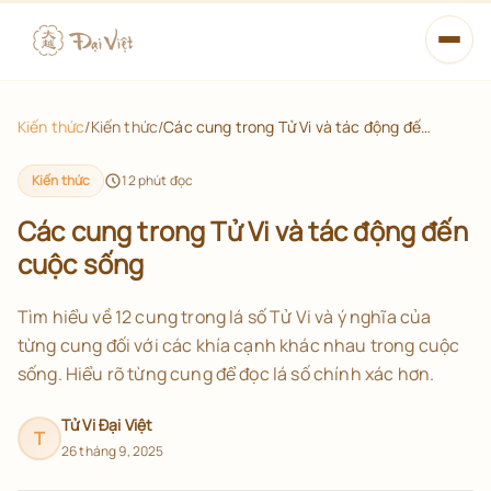
Mở m
Xem tử vi
Kiến thức
/
Kiến thức
/
Các cung trong Tử Vi và tác động đến cuộc sống
Học Tử Vi
Kiến thức
12
phút đọc
Các cung trong Tử Vi và tác động đến
Từ điển
cuộc sống
14 Chính Tinh
Tìm hiểu về 12 cung trong lá số Tử Vi và ý nghĩa của
từng cung đối với các khía cạnh khác nhau trong cuộc
Lá số đã lưu
sống. Hiểu rõ từng cung để đọc lá số chính xác hơn.
Tử Vi Đại Việt
Xem tử vi miễn phí
T
26 tháng 9, 2025