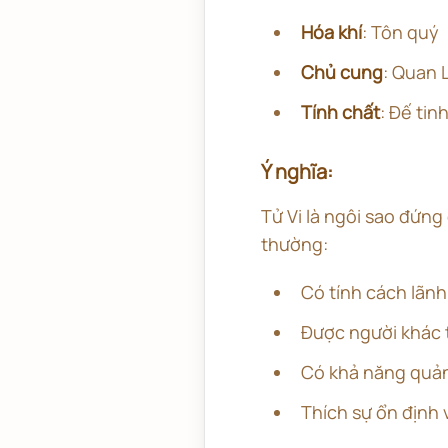
Hóa khí
: Tôn quý
Chủ cung
: Quan 
Tính chất
: Đế tin
Ý nghĩa:
Tử Vi là ngôi sao đứng
thường:
Có tính cách lãnh
Được người khác t
Có khả năng quản
Thích sự ổn định 