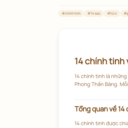
#
chính tinh
#
14 sao
#
tử vi
#
14 chính tinh 
14 chính tinh là những
Phong Thần Bảng. Mỗi 
Tổng quan về 14 
14 chính tinh được ch