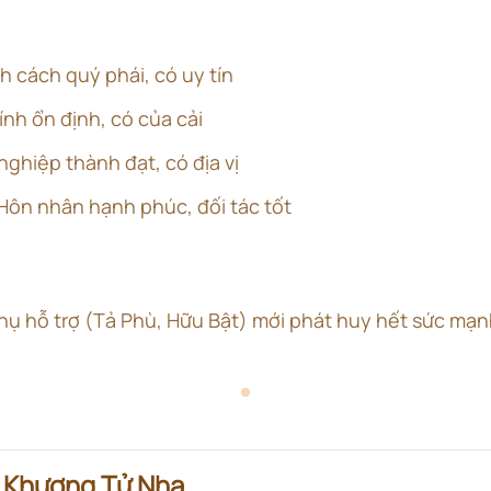
nh cách quý phái, có uy tín
hính ổn định, có của cải
 nghiệp thành đạt, có địa vị
 Hôn nhân hạnh phúc, đối tác tốt
phụ hỗ trợ (Tả Phù, Hữu Bật) mới phát huy hết sức mạn
- Khương Tử Nha