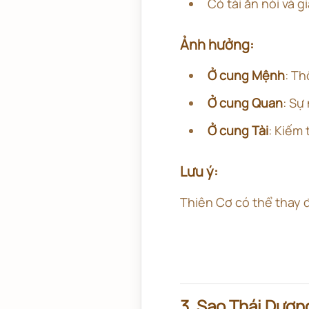
Có tài ăn nói và g
Ảnh hưởng:
Ở cung Mệnh
: Th
Ở cung Quan
: Sự
Ở cung Tài
: Kiếm 
Lưu ý:
Thiên Cơ có thể thay đ
3. Sao Thái Dươn