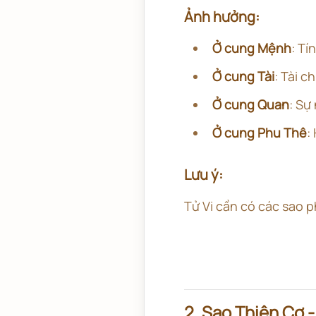
Ảnh hưởng:
Ở cung Mệnh
: Tí
Ở cung Tài
: Tài c
Ở cung Quan
: Sự
Ở cung Phu Thê
:
Lưu ý:
Tử Vi cần có các sao 
2. Sao Thiên Cơ 