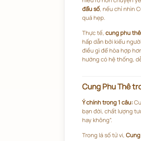
đẩu số
, nếu chỉ nhìn 
quá hẹp.
Thực tế,
cung phu thê 
hấp dẫn bởi kiểu người
điều gì để hòa hợp hơn
hướng có hệ thống, dễ
Cung Phu Thê tron
Ý chính trong 1 câu:
Cu
bạn đời, chất lượng t
hay không”.
Trong lá số tử vi,
Cung