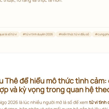
ua lá số tử vi
#
tử vi tình duyên 2026
#
kiến thức tử vi đẩu số
#
cung ph
 Thê để hiểu mô thức tình cảm: 
p và kỳ vọng trong quan hệ theo
gọ 2026 là lúc nhiều người mở lá số để xem
tử vi tìn
u đương, hôn nhân và các mối quan hệ gắn bó lâu dài.