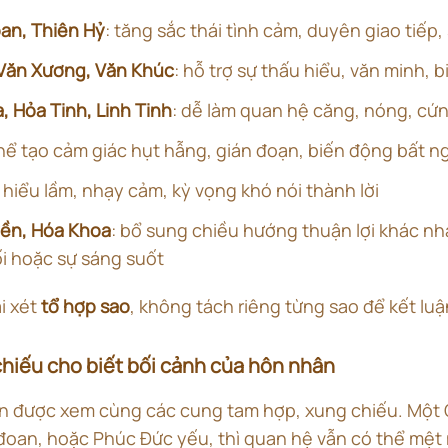
an, Thiên Hỷ
: tăng sắc thái tình cảm, duyên giao tiếp,
 Văn Xương, Văn Khúc
: hỗ trợ sự thấu hiểu, văn minh, 
, Hỏa Tinh, Linh Tinh
: dễ làm quan hệ căng, nóng, cứ
thể tạo cảm giác hụt hẫng, gián đoạn, biến động bất n
 hiểu lầm, nhạy cảm, kỳ vọng khó nói thành lời
yền, Hóa Khoa
: bổ sung chiều hướng thuận lợi khác nh
i hoặc sự sáng suốt
i xét
tổ hợp sao
, không tách riêng từng sao để kết luậ
chiếu cho biết bối cảnh của hôn nhân
n được xem cùng các cung tam hợp, xung chiếu. Một
an, hoặc Phúc Đức yếu, thì quan hệ vẫn có thể mệt 