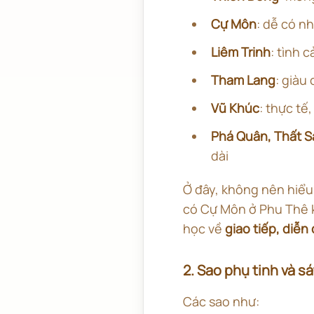
Cự Môn
: dễ có n
Liêm Trinh
: tình 
Tham Lang
: giàu
Vũ Khúc
: thực tế
Phá Quân, Thất S
dài
Ở đây, không nên hiểu
có Cự Môn ở Phu Thê k
học về
giao tiếp, diễn
2. Sao phụ tinh và s
Các sao như: