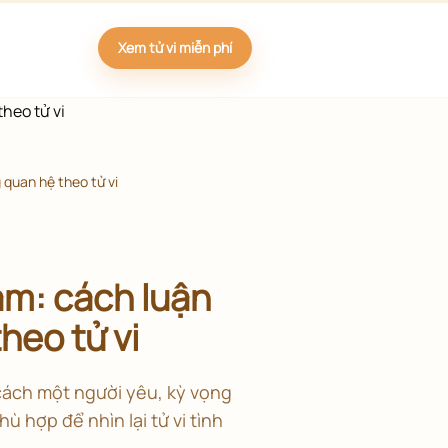
Xem tử vi miễn phí
quan hệ theo tử vi
ảm: cách luận
heo tử vi
cách một người yêu, kỳ vọng
ù hợp để nhìn lại tử vi tình