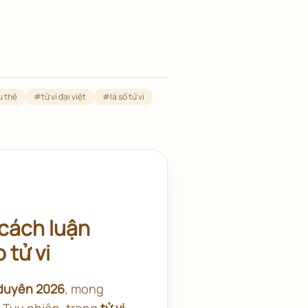
u thê
#
tử vi đại việt
#
lá số tử vi
cách luận
 tử vi
h duyên 2026
, mong
 Tuy nhiên, trong
tử vi