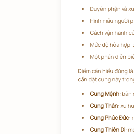
Duyên phận và xu
Hình mẫu người p
Cách vận hành củ
Mức độ hòa hợp, x
Một phần diễn biế
Điểm cần hiểu đúng l
cần đặt cung này tron
Cung Mệnh
: bản
Cung Thân
: xu h
Cung Phúc Đức
: 
Cung Thiên Di
: m