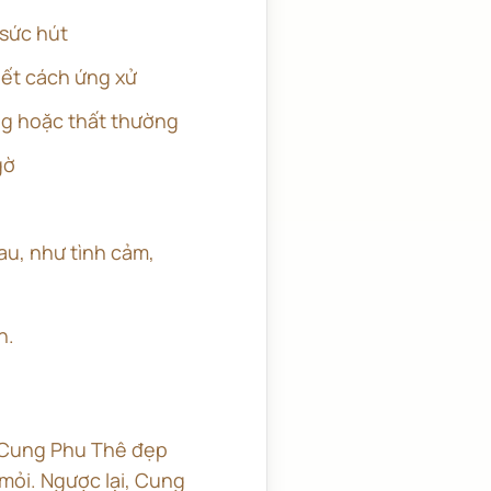
 sức hút
biết cách ứng xử
ng hoặc thất thường
gờ
au, như tình cảm,
n.
 Cung Phu Thê đẹp
mỏi. Ngược lại, Cung