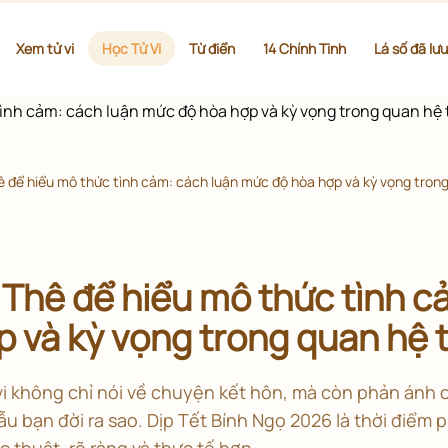
Xem tử vi
Học Tử Vi
Từ điển
14 Chính Tinh
Lá số đã lưu
để hiểu mô thức tình cảm: cách luận mức độ hòa hợp và kỳ vọng trong 
hê để hiểu mô thức tình c
 và kỳ vọng trong quan hệ t
vi không chỉ nói về chuyện kết hôn, mà còn phản ánh 
u bạn đời ra sao. Dịp Tết Bính Ngọ 2026 là thời điểm ph
 thuật, rõ ràng và thực tế hơn.