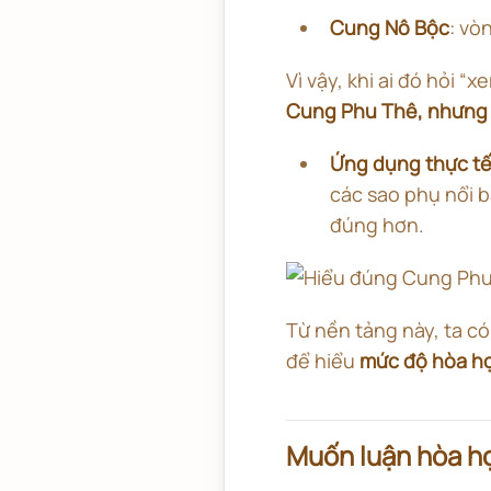
Cung Nô Bộc
: vò
Vì vậy, khi ai đó hỏi “x
Cung Phu Thê, nhưng
Ứng dụng thực tế
các sao phụ nổi 
đúng hơn.
Từ nền tảng này, ta c
để hiểu
mức độ hòa h
Muốn luận hòa hợ