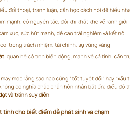
hiều đối thoại, tranh luận, cần học cách nói để hiểu nh
cảm mạnh, có nguyên tắc, đôi khi khắt khe về ranh giới
 cảm xúc, sức hút mạnh, đề cao trải nghiệm và kết nối
, coi trọng trách nhiệm, tài chính, sự vững vàng
át
: quan hệ có tính biến động, mạnh về cá tính, cần tr
 máy móc rằng sao nào cũng “tốt tuyệt đối” hay “xấu t
hông có nghĩa chắc chắn hôn nhân bất ổn; điều đó t
 đạt và tránh suy diễn
.
át tinh cho biết điểm dễ phát sinh va chạm