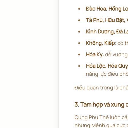
Đào Hoa, Hồng Lo
Tả Phù, Hữu Bật,
Kình Dương, Đà La
Không, Kiếp
: có 
Hóa Kỵ
: dễ vướng
Hóa Lộc, Hóa Qu
năng lực điều phố
Điều quan trọng là phả
3. Tam hợp và xung 
Cung Phu Thê luôn cầ
nhưng Mệnh quá cực đo