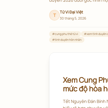
Tử Vi Đại Việt
T
30 tháng 5, 2026
#
cung phu thê tử vi
#
xem tình duyên q
#
tình duyên hôn nhân
Xem Cung Phu
mức độ hòa hợ
Tết Nguyên Đán Bính N
hiểu rõ hơn chuyện yê