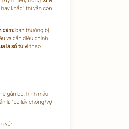
 hay khắc” thì vẫn còn
h cảm
: bạn thường bị
âu và cần điều chỉnh
 lá số tử vi
theo
.
hệ gắn bó, hình mẫu
ần là “có lấy chồng/vợ
n về: