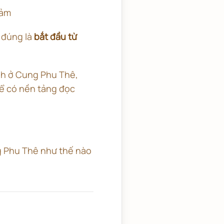
cảm
i đúng là
bắt đầu từ
tinh ở Cung Phu Thê,
để có nền tảng đọc
ng Phu Thê như thế nào