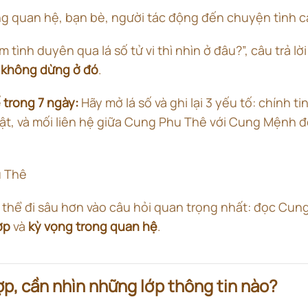
ng quan hệ, bạn bè, người tác động đến chuyện tình 
em tình duyên qua lá số tử vi thì nhìn ở đâu?”, câu trả lờ
 không dừng ở đó
.
 trong 7 ngày:
Hãy mở lá số và ghi lại 3 yếu tố: chính 
bật, và mối liên hệ giữa Cung Phu Thê với Cung Mệnh 
ó thể đi sâu hơn vào câu hỏi quan trọng nhất: đọc Cu
ợp
và
kỳ vọng trong quan hệ
.
p, cần nhìn những lớp thông tin nào?