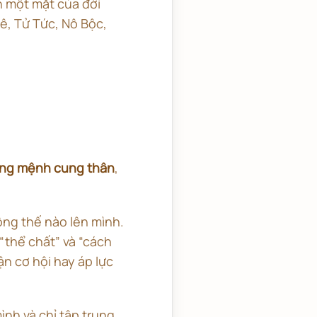
h một mặt của đời
ê, Tử Tức, Nô Bộc,
ng mệnh cung thân
,
ộng thế nào lên mình.
“thể chất” và “cách
n cơ hội hay áp lực
nh và chỉ tập trung