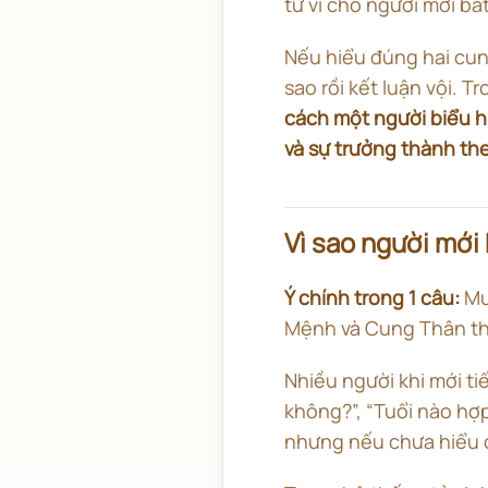
tử vi cho người mới b
Nếu hiểu đúng hai cung
sao rồi kết luận vội. T
cách một người biểu hi
và sự trưởng thành the
Vì sao người mới
Ý chính trong 1 câu:
Muố
Mệnh và Cung Thân tha
Nhiều người khi mới ti
không?”, “Tuổi nào hợp
nhưng nếu chưa hiểu cấu