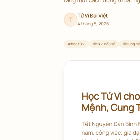
Tử Vi Đại Việt
T
4 tháng 5, 2026
#
học tử vi
#
tử vi đẩu số
#
cung m
Học Tử Vi cho
Mệnh, Cung T
Tết Nguyên Đán Bính Ng
năm, công việc, gia đạ