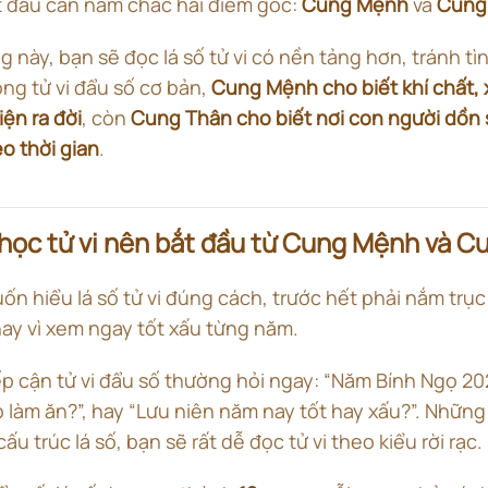
ắt đầu cần nắm chắc hai điểm gốc:
Cung Mệnh
và
Cung
 này, bạn sẽ đọc lá số tử vi có nền tảng hơn, tránh tìn
rong tử vi đẩu số cơ bản,
Cung Mệnh cho biết khí chất, 
ện ra đời
, còn
Cung Thân cho biết nơi con người dồn 
o thời gian
.
 học tử vi nên bắt đầu từ Cung Mệnh và 
n hiểu lá số tử vi đúng cách, trước hết phải nắm trụ
y vì xem ngay tốt xấu từng năm.
ếp cận tử vi đẩu số thường hỏi ngay: “Năm Bính Ngọ 20
 làm ăn?”, hay “Lưu niên năm nay tốt hay xấu?”. Những
 trúc lá số, bạn sẽ rất dễ đọc tử vi theo kiểu rời rạc.