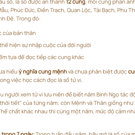
ẩu số, lá số được an thành
12 cung
, mỗi cung phản án
u, Phúc Đức, Điền Trạch, Quan Lộc, Tài Bạch, Phu Th
nh Đệ. Trong đó:
c của bản thân
 thể hiện sự nhập cuộc của đời người
iểm tựa để đọc tiếp các cung khác
ưa hiểu
ý nghĩa cung mệnh
và chưa phân biệt được
cu
ong việc học cách đọc lá số tử vi.
u người xem tử vi lưu niên để biết năm Bính Ngọ tác đ
“thời tiết” của từng năm; còn Mệnh và Thân giống như 
Thể chất khác nhau thì cùng một năm, mức độ cảm nhậ
 trong 7 ngày:
Trong tuần đầu năm, hãy mở lá số của mì