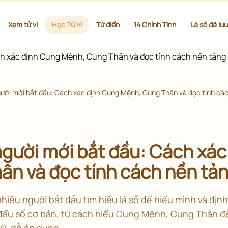
Xem tử vi
Học Tử Vi
Từ điển
14 Chính Tinh
Lá số đã lưu
gười mới bắt đầu: Cách xác định Cung Mệnh, Cung Thân và đọc tính cá
người mới bắt đầu: Cách xá
n và đọc tính cách nền tả
nhiều người bắt đầu tìm hiểu lá số để hiểu mình và địn
i đẩu số cơ bản, từ cách hiểu Cung Mệnh, Cung Thân đ
ữ, dễ áp dụng.