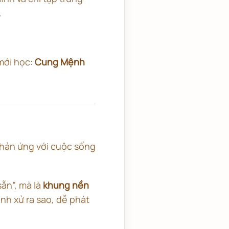
.
mới học:
Cung Mệnh
hản ứng với cuộc sống
ẵn”, mà là
khung nền
nh xử ra sao, dễ phát