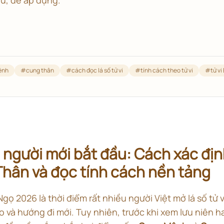
ệnh
#
cung thân
#
cách đọc lá số tử vi
#
tính cách theo tử vi
#
tử v
 người mới bắt đầu: Cách xác đị
hân và đọc tính cách nền tảng
ọ 2026 là thời điểm rất nhiều người Việt mở lá số tử 
o và hướng đi mới. Tuy nhiên, trước khi xem lưu niên 