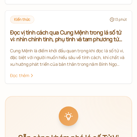
Kiến thức
13
phút
Đọc vị tính cách qua Cung Mệnh trong lá số tử
vi: nhìn chính tinh, phụ tinh và tam phương tứ
chính thế nào cho đúng?
Cung Mệnh là điểm khởi đầu quan trọng khi đọc lá số tử vi,
đặc biệt với người muốn hiểu sâu về tính cách, khí chất và
xu hướng phát triển của bản thân trong năm Bính Ngọ
2026. Bài viết này giúp bạn nắm cách xem Cung Mệnh
Đọc thêm
theo đúng tinh thần tử vi đẩu số: không chỉ nhìn một sao,
mà phải xét chính tinh, phụ tinh và tam phương tứ chính để
có cái nhìn đầy đủ hơn.