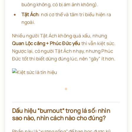
buông không, có bị ám ảnh không).
Tật Ách
: nơi cơ thể và tâm trí biểu hiện ra
ngoài.
Nhiều người Tật Ách không quá xấu, nhưng
Quan Lộc căng + Phúc Đức yếu
thì vẫn kiệt sức.
Ngược lại, có người Tật Ách nhạy, nhưng Phúc
Đức tốt thì biết dừng đúng lúc, nên “gãy” ít hơn.
Dấu hiệu “burnout” trong lá số: nhìn
sao nào, nhìn cách nào cho đúng?
Phần này là “xương sống” để bạn học được kỹ