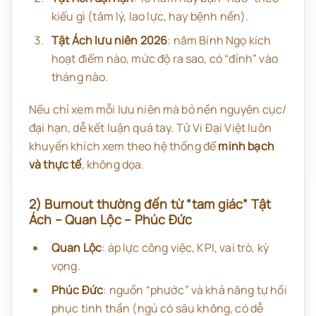
kiểu gì (tâm lý, lao lực, hay bệnh nền).
Tật Ách lưu niên 2026
: năm Bính Ngọ kích
hoạt điểm nào, mức độ ra sao, có “đỉnh” vào
tháng nào.
Nếu chỉ xem mỗi lưu niên mà bỏ nền nguyên cục/
đại hạn, dễ kết luận quá tay. Tử Vi Đại Việt luôn
khuyến khích xem theo hệ thống để
minh bạch
và thực tế
, không dọa.
2) Burnout thường đến từ “tam giác” Tật
Ách – Quan Lộc – Phúc Đức
Quan Lộc
: áp lực công việc, KPI, vai trò, kỳ
vọng.
Phúc Đức
: nguồn “phước” và khả năng tự hồi
phục tinh thần (ngủ có sâu không, có dễ