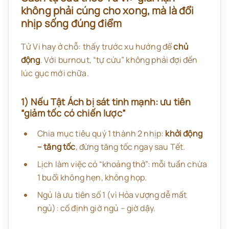
không phải cúng cho xong, mà là đổi
nhịp sống đúng điểm
Tử Vi hay ở chỗ: thấy trước xu hướng để
chủ
động
. Với burnout, “tự cứu” không phải đợi đến
lúc gục mới chữa.
1) Nếu Tật Ách bị sát tinh mạnh: ưu tiên
“giảm tốc có chiến lược”
Chia mục tiêu quý 1 thành 2 nhịp:
khởi động
– tăng tốc
, đừng tăng tốc ngay sau Tết.
Lịch làm việc có “khoảng thở”: mỗi tuần chừa
1 buổi không hẹn, không họp.
Ngủ là ưu tiên số 1 (vì Hỏa vượng dễ mất
ngủ): cố định giờ ngủ – giờ dậy.