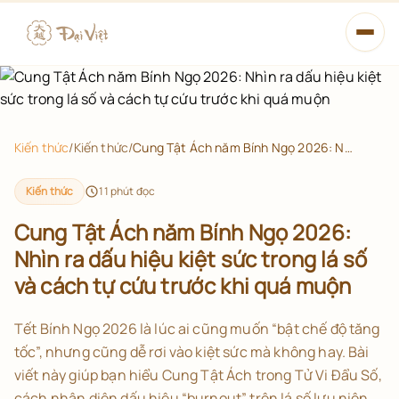
Mở m
Xem tử vi
Học Tử Vi
Kiến thức
/
Kiến thức
/
Cung Tật Ách năm Bính Ngọ 2026: Nhìn ra dấu hiệu kiệt sức trong lá số và cách tự cứu trước khi quá muộn
Kiến thức
Từ điển
11
phút đọc
Cung Tật Ách năm Bính Ngọ 2026:
14 Chính Tinh
Nhìn ra dấu hiệu kiệt sức trong lá số
và cách tự cứu trước khi quá muộn
Lá số đã lưu
Tết Bính Ngọ 2026 là lúc ai cũng muốn “bật chế độ tăng
Xem tử vi miễn phí
tốc”, nhưng cũng dễ rơi vào kiệt sức mà không hay. Bài
viết này giúp bạn hiểu Cung Tật Ách trong Tử Vi Đẩu Số,
cách nhận diện dấu hiệu “burnout” trên lá số lưu niên