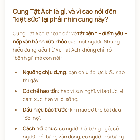
Cung Tật Ách là gì, và vì sao nói đến
“kiệt sức” lại phải nhìn cung này?
Cung Tật Ách là “bản đồ” về
tật bệnh – điểm yếu –
nếp vận hành sức khỏe
của một người. Nhưng
hiểu đúng kiểu Tử Vi, Tật Ách không chỉ nói
“bệnh gì” mà còn nói:
Ngưỡng chịu đựng
: bạn chịu áp lực kiểu nào
thì gãy.
Cơ chế hao tổn
: hao vì suy nghĩ, vì lao lực, vì
cảm xúc, hay vì lối sống.
Dấu hiệu báo trước
: khi nào cơ thể bắt đầu
“đòi nợ”.
Cách hồi phục
: có người hồi bằng ngủ, có
người hồi bằng vận động, có người hồi bằng