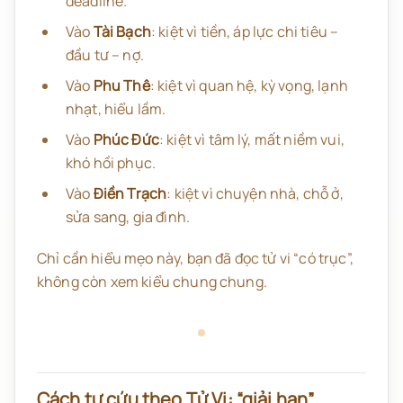
deadline.
Vào
Tài Bạch
: kiệt vì tiền, áp lực chi tiêu –
đầu tư – nợ.
Vào
Phu Thê
: kiệt vì quan hệ, kỳ vọng, lạnh
nhạt, hiểu lầm.
Vào
Phúc Đức
: kiệt vì tâm lý, mất niềm vui,
khó hồi phục.
Vào
Điền Trạch
: kiệt vì chuyện nhà, chỗ ở,
sửa sang, gia đình.
Chỉ cần hiểu mẹo này, bạn đã đọc tử vi “có trục”,
không còn xem kiểu chung chung.
Cách tự cứu theo Tử Vi: “giải hạn”