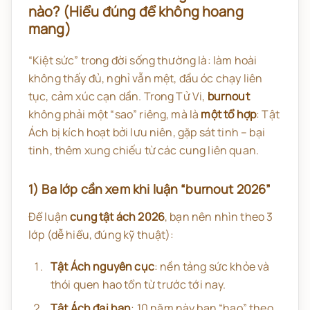
nào? (Hiểu đúng để không hoang
mang)
“Kiệt sức” trong đời sống thường là: làm hoài
không thấy đủ, nghỉ vẫn mệt, đầu óc chạy liên
tục, cảm xúc cạn dần. Trong Tử Vi,
burnout
không phải một “sao” riêng, mà là
một tổ hợp
: Tật
Ách bị kích hoạt bởi lưu niên, gặp sát tinh – bại
tinh, thêm xung chiếu từ các cung liên quan.
1) Ba lớp cần xem khi luận “burnout 2026”
Để luận
cung tật ách 2026
, bạn nên nhìn theo 3
lớp (dễ hiểu, đúng kỹ thuật):
Tật Ách nguyên cục
: nền tảng sức khỏe và
thói quen hao tổn từ trước tới nay.
Tật Ách đại hạn
: 10 năm này bạn “hao” theo