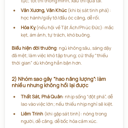
tục; tốt thì thông minh, xấu thì quá tải.
Văn Xương, Văn Khúc
(khi bị sát tinh phá):
học hành/giấy tờ/đầu óc căng, dễ rối.
Hóa Kỵ
(nếu hội về Tật Ách/Phúc Đức): mắc
kẹt, ám ảnh, tự trách, khó buông.
Biểu hiện đời thường
: ngủ không sâu, sáng dậy
đã mệt; làm việc khó tập trung; cứ thấy “thiếu
thời gian” dù không hẳn bận hơn.
2) Nhóm sao gây “hao năng lượng”: làm
nhiều nhưng không hồi lại được
Thất Sát, Phá Quân
: nhịp sống “đột phá”, dễ
lao vào việc lớn; nếu thiếu nhịp nghỉ sẽ kiệt.
Liêm Trinh
(khi gặp sát tinh): nóng trong
người, dễ căng, dễ bốc hỏa cảm xúc.