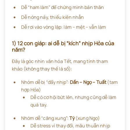
Dễ “ham làm” để chứng minh bản thân
Dễ nóng nảy, thiếu kiên nhẫn
Dễ rơi vào vòng lặp: làm – mệt – vẫn làm
1) 12 con giáp: ai dễ bị “kích” nhịp Hỏa của
năm?
Đây là góc nhìn văn hóa Tết, mang tính tham
khảo (không thay thế lá số):
Nhóm dễ bị “đẩy nhịp”:
Dần – Ngọ – Tuất
(tam
hợp Hỏa)
Dễ có cơ hội bứt lên, nhưng cũng dễ làm
quá tay.
Nhóm dễ “căng xung”:
Tý
(xung Ngọ)
Dễ stress vì thay đổi, mâu thuẫn nhịp