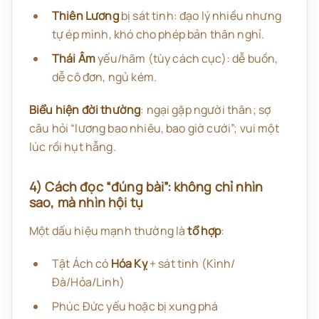
Thiên Lương
bị sát tinh: đạo lý nhiều nhưng
tự ép mình, khó cho phép bản thân nghỉ.
Thái Âm
yếu/hãm (tùy cách cục): dễ buồn,
dễ cô đơn, ngủ kém.
Biểu hiện đời thường
: ngại gặp người thân; sợ
câu hỏi “lương bao nhiêu, bao giờ cưới”; vui một
lúc rồi hụt hẫng.
4) Cách đọc “đúng bài”: không chỉ nhìn
sao, mà nhìn
hội tụ
Một dấu hiệu mạnh thường là
tổ hợp
:
Tật Ách có
Hóa Kỵ
+ sát tinh (Kình/
Đà/Hỏa/Linh)
Phúc Đức yếu hoặc bị xung phá