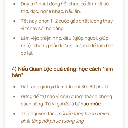
Duy trì 1 hoạt động hồi phục cố định: đi bộ,
thở, đọc, nghe nhạc, nấu ăn.
Tết này, chọn 1–2 cuộc gặp chất lượng thay
vì “chạy sô” họ hàng.
Làm việc thiện nhỏ, đều (giúp người, giúp
nhà): không phải để “xin lộc”, mà để tâm bớt
co lại.
4) Nếu Quan Lộc quá căng: học cách “làm
bền”
Đặt ranh giới giờ làm (dù chỉ 30–60 phút).
Đừng để “tự hào vì chịu đựng” thành phong
cách sống. Tử Vi gọi đó là
tự hao phúc
.
Thử nguyên tắc:
mỗi lần tăng trách nhiệm,
phải tăng hồi phục tương ứng
.