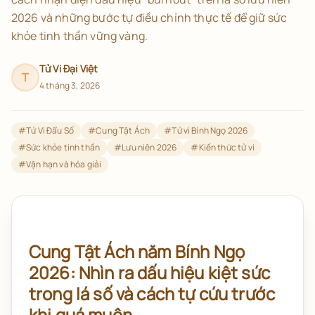
2026 và những bước tự điều chỉnh thực tế để giữ sức
khỏe tinh thần vững vàng.
Tử Vi Đại Việt
T
4 tháng 3, 2026
#
Tử Vi Đẩu Số
#
Cung Tật Ách
#
Tử vi Bính Ngọ 2026
#
Sức khỏe tinh thần
#
Lưu niên 2026
#
Kiến thức tử vi
#
Vận hạn và hóa giải
Cung Tật Ách năm Bính Ngọ
2026: Nhìn ra dấu hiệu kiệt sức
trong lá số và cách tự cứu trước
khi quá muộn