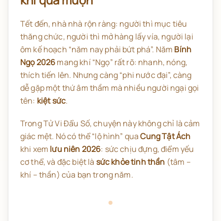
Tết đến, nhà nhà rộn ràng: người thì mục tiêu
thăng chức, người thì mở hàng lấy vía, người lại
ôm kế hoạch “năm nay phải bứt phá”. Năm
Bính
Ngọ 2026
mang khí “Ngọ” rất rõ: nhanh, nóng,
thích tiến lên. Nhưng càng “phi nước đại”, càng
dễ gặp một thứ âm thầm mà nhiều người ngại gọi
tên:
kiệt sức
.
Trong Tử Vi Đẩu Số, chuyện này không chỉ là cảm
giác mệt. Nó có thể “lộ hình” qua
Cung Tật Ách
khi xem
lưu niên 2026
: sức chịu đựng, điểm yếu
cơ thể, và đặc biệt là
sức khỏe tinh thần
(tâm –
khí – thần) của bạn trong năm.