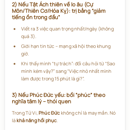
2) Nếu Tật Ách thiên về lo âu (Cự
Môn/Thiên Cơ/Hóa Kỵ): trị bằng “giảm
tiếng ồn trong đầu”
Viết ra 3 việc quan trọng nhất/ngày (không
quá 3).
Giới hạn tin tức – mạng xã hội theo khung
giờ.
Khi thấy mình “tự trách”: đổi câu hỏi từ “Sao
mình kém vậy?” sang “Việc nhỏ nhất mình
làm được trong 15 phút là gì?”.
3) Nếu Phúc Đức yếu: bồi “phúc” theo
nghĩa tâm lý – thói quen
Trong Tử Vi,
Phúc Đức
không chỉ là may mắn. Nó
là
khả năng hồi phục
.