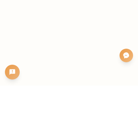
BẮT ĐẦU KHI BẠN SẴN SÀNG