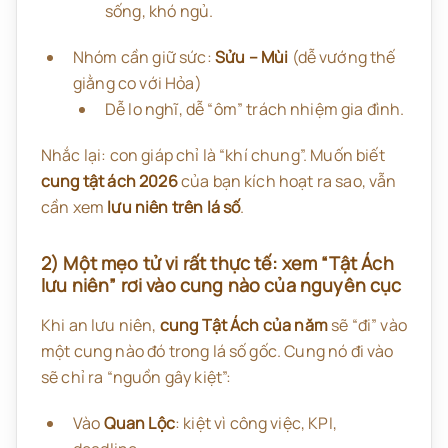
sống, khó ngủ.
Nhóm cần giữ sức:
Sửu – Mùi
(dễ vướng thế
giằng co với Hỏa)
Dễ lo nghĩ, dễ “ôm” trách nhiệm gia đình.
Nhắc lại: con giáp chỉ là “khí chung”. Muốn biết
cung tật ách 2026
của bạn kích hoạt ra sao, vẫn
cần xem
lưu niên trên lá số
.
2) Một mẹo tử vi rất thực tế: xem “Tật Ách
lưu niên” rơi vào cung nào của nguyên cục
Khi an lưu niên,
cung Tật Ách của năm
sẽ “đi” vào
một cung nào đó trong lá số gốc. Cung nó đi vào
sẽ chỉ ra “nguồn gây kiệt”:
Vào
Quan Lộc
: kiệt vì công việc, KPI,