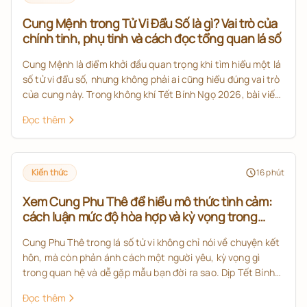
Cung Mệnh trong Tử Vi Đẩu Số là gì? Vai trò của
chính tinh, phụ tinh và cách đọc tổng quan lá số
Cung Mệnh là điểm khởi đầu quan trọng khi tìm hiểu một lá
số tử vi đẩu số, nhưng không phải ai cũng hiểu đúng vai trò
của cung này. Trong không khí Tết Bính Ngọ 2026, bài viết
giúp bạn nắm rõ cung Mệnh tử vi, ý nghĩa của chính tinh,
Đọc thêm
phụ tinh và cách đọc tổng quan lá số theo hướng dễ hiểu,
đúng kiến thức nền.
Kiến thức
16
phút
Xem Cung Phu Thê để hiểu mô thức tình cảm:
cách luận mức độ hòa hợp và kỳ vọng trong
quan hệ theo tử vi
Cung Phu Thê trong lá số tử vi không chỉ nói về chuyện kết
hôn, mà còn phản ánh cách một người yêu, kỳ vọng gì
trong quan hệ và dễ gặp mẫu bạn đời ra sao. Dịp Tết Bính
Ngọ 2026 là thời điểm phù hợp để nhìn lại tử vi tình duyên
Đọc thêm
2026 dưới góc nhìn học thuật, rõ ràng và thực tế hơn.