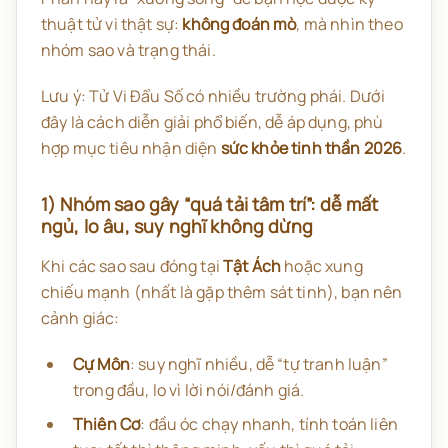
thuật tử vi thật sự:
không đoán mò
, mà nhìn theo
nhóm sao và trạng thái.
Lưu ý: Tử Vi Đẩu Số có nhiều trường phái. Dưới
đây là cách diễn giải phổ biến, dễ áp dụng, phù
hợp mục tiêu nhận diện
sức khỏe tinh thần 2026
.
1) Nhóm sao gây “quá tải tâm trí”: dễ mất
ngủ, lo âu, suy nghĩ không dừng
Khi các sao sau đóng tại
Tật Ách
hoặc xung
chiếu mạnh (nhất là gặp thêm sát tinh), bạn nên
cảnh giác:
Cự Môn
: suy nghĩ nhiều, dễ “tự tranh luận”
trong đầu, lo vì lời nói/đánh giá.
Thiên Cơ
: đầu óc chạy nhanh, tính toán liên