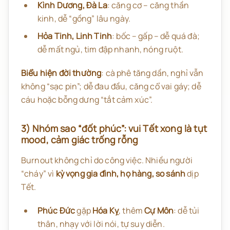
Kình Dương, Đà La
: căng cơ – căng thần
kinh, dễ “gồng” lâu ngày.
Hỏa Tinh, Linh Tinh
: bốc – gấp – dễ quá đà;
dễ mất ngủ, tim đập nhanh, nóng ruột.
Biểu hiện đời thường
: cà phê tăng dần, nghỉ vẫn
không “sạc pin”; dễ đau đầu, căng cổ vai gáy; dễ
cáu hoặc bỗng dưng “tắt cảm xúc”.
3) Nhóm sao “đốt phúc”: vui Tết xong là tụt
mood, cảm giác trống rỗng
Burnout không chỉ do công việc. Nhiều người
“cháy” vì
kỳ vọng gia đình, họ hàng, so sánh
dịp
Tết.
Phúc Đức
gặp
Hóa Kỵ
, thêm
Cự Môn
: dễ tủi
thân, nhạy với lời nói, tự suy diễn.