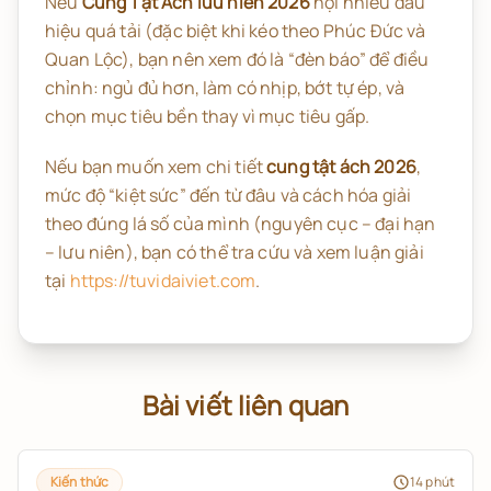
Nếu
Cung Tật Ách lưu niên 2026
hội nhiều dấu
hiệu quá tải (đặc biệt khi kéo theo Phúc Đức và
Quan Lộc), bạn nên xem đó là “đèn báo” để điều
chỉnh: ngủ đủ hơn, làm có nhịp, bớt tự ép, và
chọn mục tiêu bền thay vì mục tiêu gấp.
Nếu bạn muốn xem chi tiết
cung tật ách 2026
,
mức độ “kiệt sức” đến từ đâu và cách hóa giải
theo đúng lá số của mình (nguyên cục – đại hạn
– lưu niên), bạn có thể tra cứu và xem luận giải
tại
https://tuvidaiviet.com
.
Bài viết liên quan
Kiến thức
14
phút